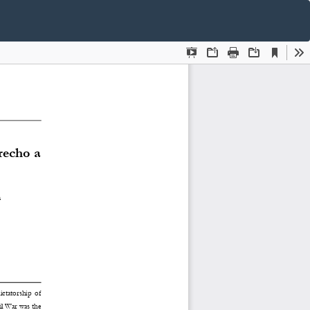
De
De
P