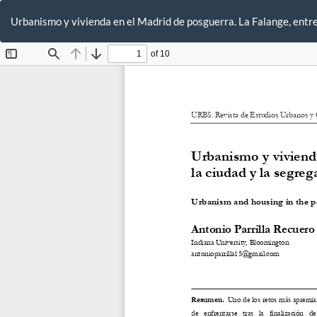
Volver
a
Urbanismo y vivienda en el Madrid de posguerra. La Falange, entre 
los
detalles
del
artículo