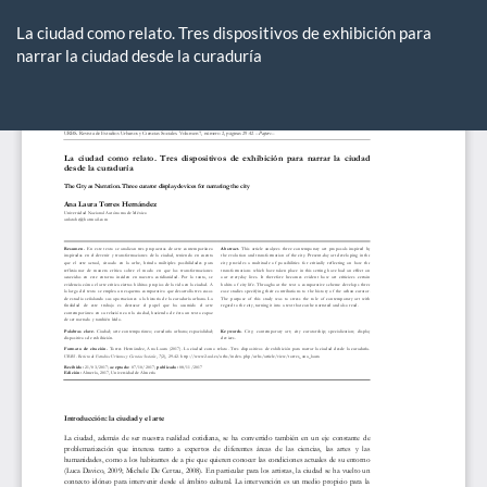
Volver
a
La ciudad como relato. Tres dispositivos de exhibición para
los
narrar la ciudad desde la curaduría
detalles
del
De
De
artículo
P