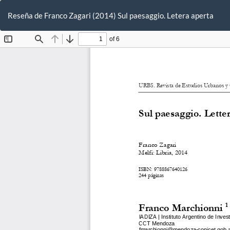
Volver
a
Reseña de Franco Zagari (2014) Sul paesaggio. Letera aperta
los
detalles
del
artículo