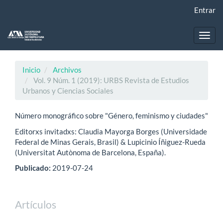
Navegación
Entrar
principal
Contenido
principal
Toggl
Barra
navig
lateral
Inicio
Archivos
Vol. 9 Núm. 1 (2019): URBS Revista de Estudios
Urbanos y Ciencias Sociales
Número monográfico sobre "Género, feminismo y ciudades"
Editorxs invitadxs: Claudia Mayorga Borges (Universidade
Federal de Minas Gerais, Brasil) & Lupicinio Íñiguez-Rueda
(Universitat Autònoma de Barcelona, España).
Publicado:
2019-07-24
Artículos