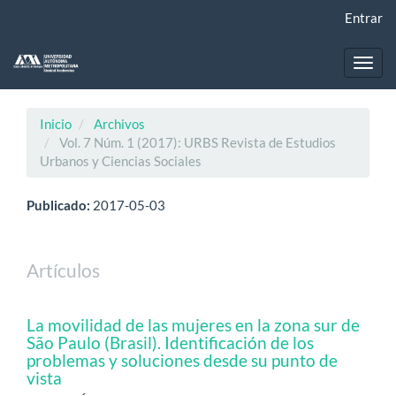
Navegación
Entrar
principal
Contenido
principal
Toggl
Barra
navig
lateral
Inicio
Archivos
Vol. 7 Núm. 1 (2017): URBS Revista de Estudios
Urbanos y Ciencias Sociales
Publicado:
2017-05-03
Artículos
La movilidad de las mujeres en la zona sur de
São Paulo (Brasil). Identificación de los
problemas y soluciones desde su punto de
vista