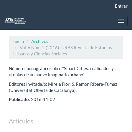
Navegación
Entrar
principal
Contenido
principal
Toggl
Barra
navig
lateral
Inicio
Archivos
Vol. 6 Núm. 2 (2016): URBS Revista de Estudios
Urbanos y Ciencias Sociales
Número monográfico sobre "Smart Cities: realidades y
utopías de un nuevo imaginario urbano"
Editores invitada/o: Mirela Fiori & Ramon Ribera-Fumaz
(Universitat Oberta de Catalunya).
Publicado:
2016-11-02
Artículos