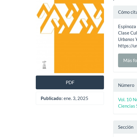
artículo
artíc
Detal
Cómo cit
del
Espinoza 
artíc
Clase Cul
Urbanos Y
https://
Más fo
PDF
Número
Publicado:
ene. 3, 2025
Vol. 10 
Ciencias 
Sección