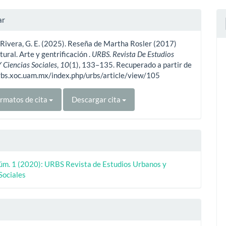
ulo
les
ar
Rivera, G. E. (2025). Reseña de Martha Rosler (2017)
ulo
tural. Arte y gentrificación .
URBS. Revista De Estudios
 Ciencias Sociales
,
10
(1), 133–135. Recuperado a partir de
urbs.xoc.uam.mx/index.php/urbs/article/view/105
rmatos de cita
Descargar cita
Núm. 1 (2020): URBS Revista de Estudios Urbanos y
Sociales