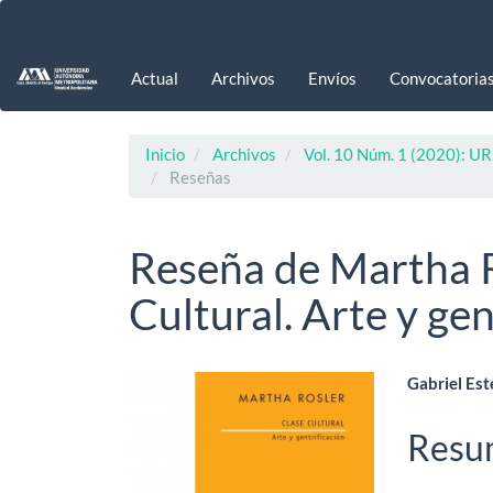
Navegación
principal
Contenido
Actual
Archivos
Envíos
Convocatoria
principal
Barra
lateral
Inicio
Archivos
Vol. 10 Núm. 1 (2020): UR
Reseñas
Reseña de Martha R
Cultural. Arte y gen
Barra
Cont
Gabriel Es
lateral
princ
Resu
del
del
.