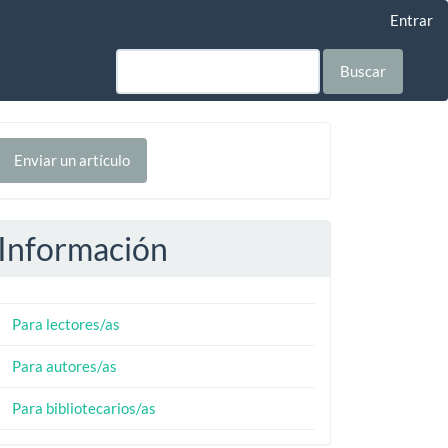
Entrar
Buscar
nviar
Enviar un artículo
n
rtículo
Información
Para lectores/as
Para autores/as
Para bibliotecarios/as