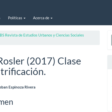
s
Políticas
Acerca de
E
BS Revista de Estudios Urbanos y Ciencias Sociales
u
a
osler (2017) Clase
trificación.
enido
teban Espinoza Rivera
ipal
men