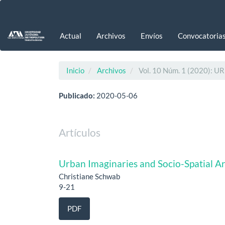
Navegación
principal
Contenido
Actual
Archivos
Envíos
Convocatoria
principal
Barra
lateral
Inicio
Archivos
Vol. 10 Núm. 1 (2020): UR
Publicado:
2020-05-06
Artículos
Urban Imaginaries and Socio-Spatial A
Christiane Schwab
9-21
PDF