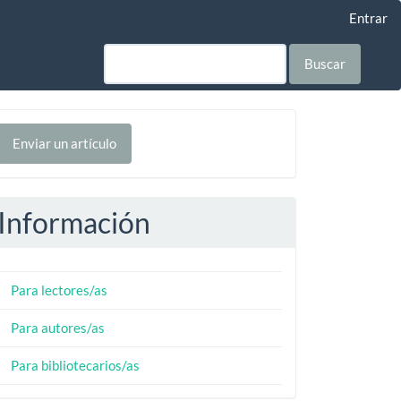
Entrar
Buscar
nviar
Enviar un artículo
n
rtículo
Información
Para lectores/as
Para autores/as
Para bibliotecarios/as