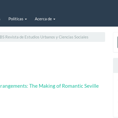
s
Políticas
Acerca de
E
BS Revista de Estudios Urbanos y Ciencias Sociales
u
a
rrangements: The Making of Romantic Seville