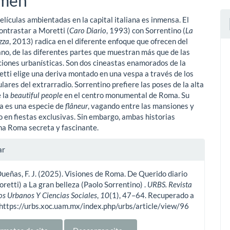
men
películas ambientadas en la capital italiana es inmensa. El
ulo
ontrastar a Moretti (
Caro Diario
, 1993) con Sorrentino (
La
zza
, 2013) radica en el diferente enfoque que ofrecen del
ano, de las diferentes partes que muestran más que de las
iones urbanísticas. Son dos cineastas enamorados de la
etti elige una deriva montado en una vespa a través de los
lares del extrarradio. Sorrentino prefiere las poses de la alta
e la
beautiful people
en el centro monumental de Roma. Su
a es una especie de
flâneur
, vagando entre las mansiones y
o en fiestas exclusivas. Sin embargo, ambas historias
a Roma secreta y fascinante.
les
ar
ueñas, F. J. (2025). Visiones de Roma. De Querido diario
ulo
retti) a La gran belleza (Paolo Sorrentino) .
URBS. Revista
os Urbanos Y Ciencias Sociales
,
10
(1), 47–64. Recuperado a
 https://urbs.xoc.uam.mx/index.php/urbs/article/view/96