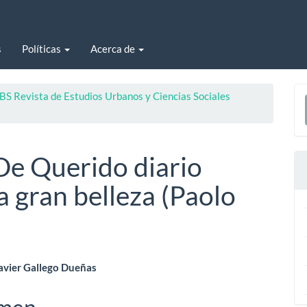
s
Políticas
Acerca de
E
BS Revista de Estudios Urbanos y Ciencias Sociales
u
a
De Querido diario
a gran belleza (Paolo
enido
Javier Gallego Dueñas
ipal