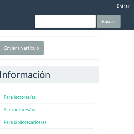
Entrar
Buscar
nviar
Enviar un artículo
n
rtículo
Información
Para lectores/as
Para autores/as
Para bibliotecarios/as