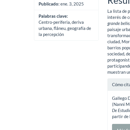
Resu
del
del
Publicado:
ene. 3, 2025
La lista de 
artículo
artíc
Palabras clave:
interés de c
Centro-periferia, deriva
grande belle
urbana, flâneu, geografía de
paisaje urb
la percepción
transformac
ciudad, Mor
barrios popu
sociedad, d
protagonist
participand
muestran un
Detal
Cómo cit
del
Gallego D
artíc
(Nanni Mo
De Estudi
partir de