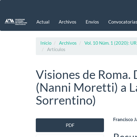
Navegación
principal
Contenido
Actual
Archivos
Envíos
Convocatoria
principal
Barra
lateral
Inicio
Archivos
Vol. 10 Núm. 1 (2020): UR
Artículos
Visiones de Roma. 
(Nanni Moretti) a L
Sorrentino)
Barra
Cont
Francisco 
PDF
lateral
princ