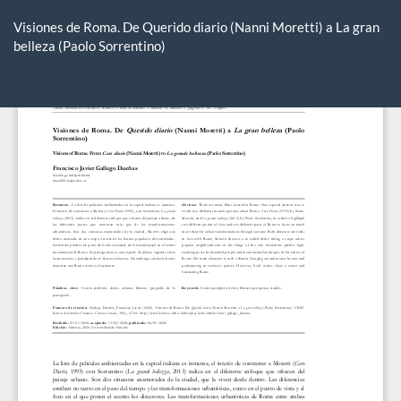
Volver
a
Visiones de Roma. De Querido diario (Nanni Moretti) a La gran
los
belleza (Paolo Sorrentino)
detalles
del
De
De
artículo
P