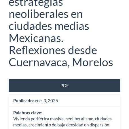
estrategias
neoliberales en
ciudades medias
Mexicanas.
Reflexiones desde
Cuernavaca, Morelos
Barra
PDF
lateral
Publicado:
ene. 3, 2025
del
artículo
Palabras clave:
Vivienda periférica masiva, neoliberalismo, ciudades
medias, crecimiento de baja densidad en dispersión