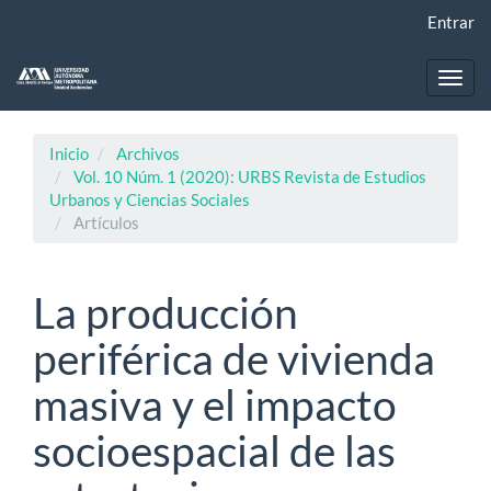
Navegación
Entrar
principal
Contenido
principal
Toggl
Barra
navig
lateral
Inicio
Archivos
Vol. 10 Núm. 1 (2020): URBS Revista de Estudios
Urbanos y Ciencias Sociales
Artículos
La producción
periférica de vivienda
masiva y el impacto
socioespacial de las