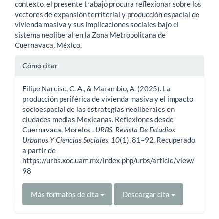
contexto, el presente trabajo procura reflexionar sobre los
vectores de expansión territorial y producción espacial de
vivienda masiva y sus implicaciones sociales bajo el
sistema neoliberal en la Zona Metropolitana de
Cuernavaca, México.
Detalles
Cómo citar
del
Filipe Narciso, C. A., & Marambio, A. (2025). La
artículo
producción periférica de vivienda masiva y el impacto
socioespacial de las estrategias neoliberales en
ciudades medias Mexicanas. Reflexiones desde
Cuernavaca, Morelos .
URBS. Revista De Estudios
Urbanos Y Ciencias Sociales
,
10
(1), 81–92. Recuperado
a partir de
https://urbs.xoc.uam.mx/index.php/urbs/article/view/
98
Más formatos de cita
Descargar cita