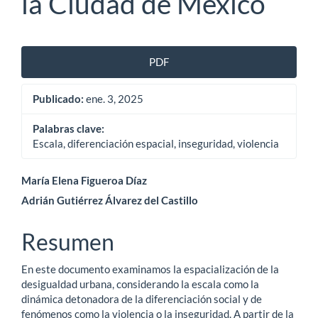
la Ciudad de México
Barra
PDF
lateral
Publicado:
ene. 3, 2025
del
artículo
Palabras clave:
Escala, diferenciación espacial, inseguridad, violencia
Contenido
María Elena Figueroa Díaz
Adrián Gutiérrez Álvarez del Castillo
principal
del
Resumen
artículo
En este documento examinamos la espacialización de la
desigualdad urbana, considerando la escala como la
dinámica detonadora de la diferenciación social y de
fenómenos como la violencia o la inseguridad. A partir de la