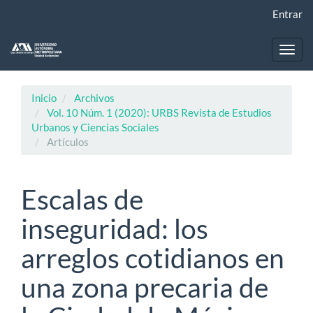
Navegación
Entrar
principal
Contenido
principal
Toggl
Barra
navig
lateral
Inicio
Archivos
Vol. 10 Núm. 1 (2020): URBS Revista de Estudios
Urbanos y Ciencias Sociales
Artículos
Escalas de
inseguridad: los
arreglos cotidianos en
una zona precaria de