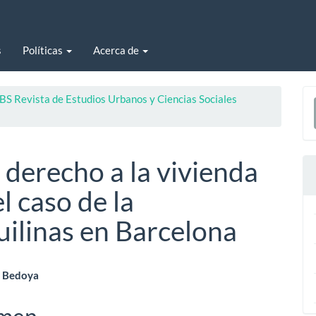
s
Políticas
Acerca de
E
BS Revista de Estudios Urbanos y Ciencias Sociales
u
a
 derecho a la vivienda
 caso de la
uilinas en Barcelona
enido
z Bedoya
ipal