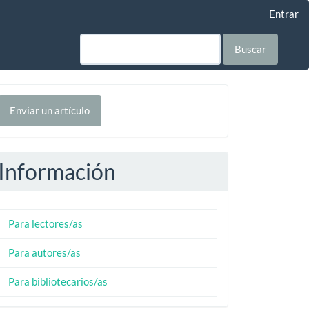
Entrar
Buscar
nviar
Enviar un artículo
n
rtículo
Información
Para lectores/as
Para autores/as
Para bibliotecarios/as