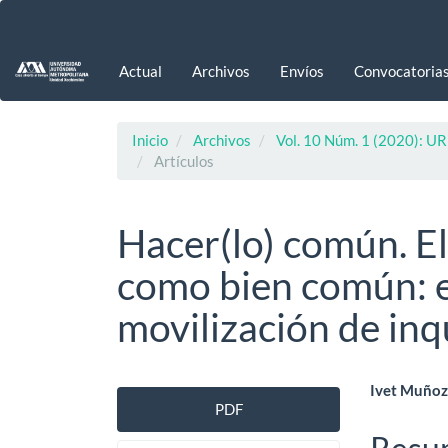
Navegación
principal
Contenido
Actual
Archivos
Envíos
Convocatoria
principal
Barra
lateral
Inicio
Archivos
Vol. 10 Núm. 1 (2020): UR
Artículos
Hacer(lo) común. El
como bien común: el
movilización de inq
Barra
Cont
Ivet Muño
PDF
lateral
princ