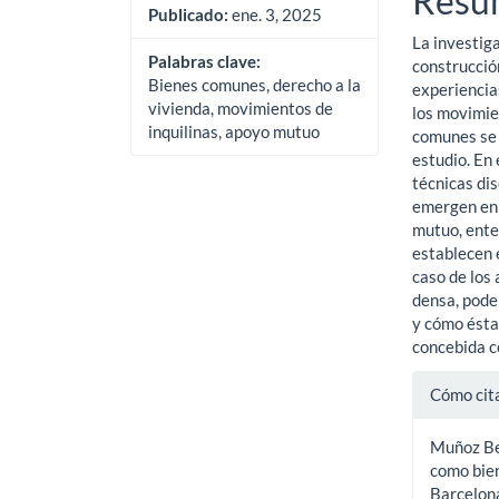
Resu
del
del
Publicado:
ene. 3, 2025
La investig
artículo
artíc
Palabras clave:
construcció
Bienes comunes, derecho a la
experiencia
vivienda, movimientos de
los movimien
inquilinas, apoyo mutuo
comunes se 
estudio. En
técnicas dis
emergen en 
mutuo, ente
establecen e
caso de los 
densa, pode
y cómo ésta
concebida c
Detal
Cómo cit
del
Muñoz Bed
artíc
como bien
Barcelon