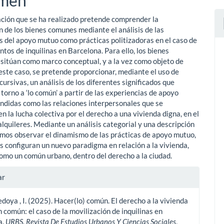
men
ación que se ha realizado pretende comprender la
ulo
n de los bienes comunes mediante el análisis de las
s del apoyo mutuo como prácticas politizadoras en el caso de
tos de inquilinas en Barcelona. Para ello, los bienes
sitúan como marco conceptual, y a la vez como objeto de
 este caso, se pretende proporcionar, mediante el uso de
cursivas, un análisis de los diferentes significados que
torno a ‘lo común’ a partir de las experiencias de apoyo
ndidas como las relaciones interpersonales que se
n la lucha colectiva por el derecho a una vivienda digna, en el
alquileres. Mediante un análisis categorial y una descripción
mos observar el dinamismo de las prácticas de apoyo mutuo,
s configuran un nuevo paradigma en relación a la vivienda,
omo un común urbano, dentro del derecho a la ciudad.
les
ar
oya , I. (2025). Hacer(lo) común. El derecho a la vivienda
ulo
 común: el caso de la movilización de inquilinas en
a.
URBS. Revista De Estudios Urbanos Y Ciencias Sociales
,