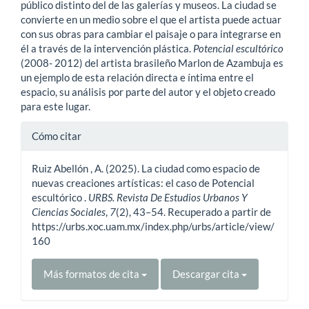
público distinto del de las galerías y museos. La ciudad se
convierte en un medio sobre el que el artista puede actuar
con sus obras para cambiar el paisaje o para integrarse en
él a través de la intervención plástica.
Potencial escultórico
(2008- 2012) del artista brasileño Marlon de Azambuja es
un ejemplo de esta relación directa e íntima entre el
espacio, su análisis por parte del autor y el objeto creado
para este lugar.
Detalles
Cómo citar
del
Ruiz Abellón , A. (2025). La ciudad como espacio de
artículo
nuevas creaciones artísticas: el caso de Potencial
escultórico .
URBS. Revista De Estudios Urbanos Y
Ciencias Sociales
,
7
(2), 43–54. Recuperado a partir de
https://urbs.xoc.uam.mx/index.php/urbs/article/view/
160
Más formatos de cita
Descargar cita