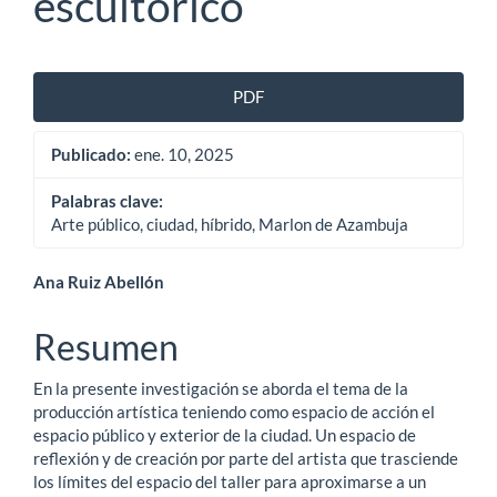
escultórico
Barra
PDF
lateral
Publicado:
ene. 10, 2025
del
artículo
Palabras clave:
Arte público, ciudad, híbrido, Marlon de Azambuja
Contenido
Ana Ruiz Abellón
principal
Resumen
del
En la presente investigación se aborda el tema de la
artículo
producción artística teniendo como espacio de acción el
espacio público y exterior de la ciudad. Un espacio de
reflexión y de creación por parte del artista que trasciende
los límites del espacio del taller para aproximarse a un