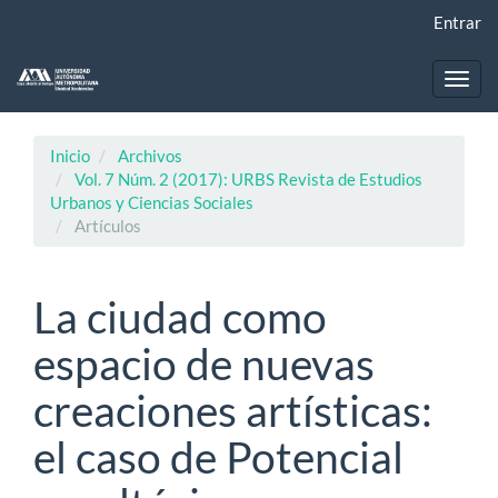
Navegación
Entrar
principal
Contenido
principal
Toggl
Barra
navig
lateral
Inicio
Archivos
Vol. 7 Núm. 2 (2017): URBS Revista de Estudios
Urbanos y Ciencias Sociales
Artículos
La ciudad como
espacio de nuevas
creaciones artísticas:
el caso de Potencial