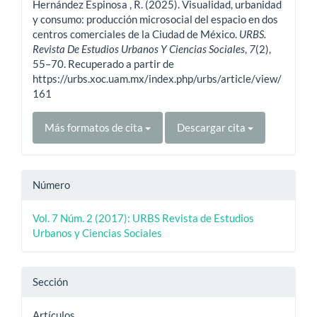
Hernández Espinosa , R. (2025). Visualidad, urbanidad
artículo
y consumo: producción microsocial del espacio en dos
centros comerciales de la Ciudad de México.
URBS.
Revista De Estudios Urbanos Y Ciencias Sociales
,
7
(2),
55–70. Recuperado a partir de
https://urbs.xoc.uam.mx/index.php/urbs/article/view/
161
Más formatos de cita
Descargar cita
Número
Vol. 7 Núm. 2 (2017): URBS Revista de Estudios
Urbanos y Ciencias Sociales
Sección
Artículos