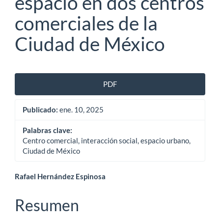
espacio en dos centros
comerciales de la
Ciudad de México
Barra
PDF
lateral
Publicado:
ene. 10, 2025
del
artículo
Palabras clave:
Centro comercial, interacción social, espacio urbano,
Ciudad de México
Contenido
Rafael Hernández Espinosa
principal
Resumen
del