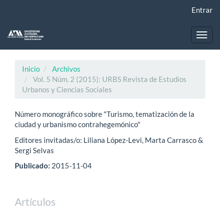
Navegación
Entrar
principal
Contenido
principal
Toggl
Barra
navig
lateral
Inicio
Archivos
Vol. 5 Núm. 2 (2015): URBS Revista de Estudios
Urbanos y Ciencias Sociales
Número monográfico sobre "Turismo, tematización de la
ciudad y urbanismo contrahegemónico"
Editores invitadas/o: Liliana López-Levi, Marta Carrasco &
Sergi Selvas
Publicado:
2015-11-04
Artículos