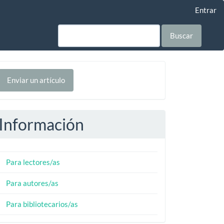
Entrar
Buscar
nviar
Enviar un artículo
n
rtículo
Información
Para lectores/as
Para autores/as
Para bibliotecarios/as