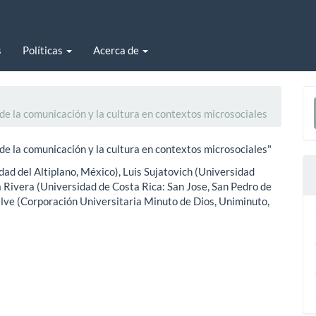
s
Políticas
Acerca de
E
de la comunicación y la cultura en contextos microsociales
u
a
e la comunicación y la cultura en contextos microsociales"
ad del Altiplano, México), Luis Sujatovich (Universidad
Rivera (Universidad de Costa Rica: San Jose, San Pedro de
lve (Corporación Universitaria Minuto de Dios, Uniminuto,