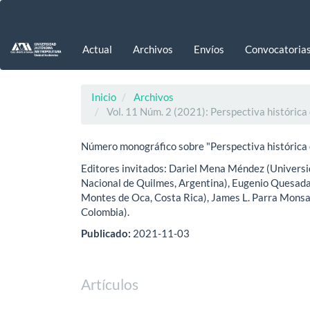
Navegación
principal
Contenido
Actual
Archivos
Envíos
Convocatoria
principal
Barra
lateral
Inicio
Archivos
Vol. 11 Núm. 2 (2021): Perspectiva histórica 
Número monográfico sobre "Perspectiva histórica d
Editores invitados: Dariel Mena Méndez (Universid
Nacional de Quilmes, Argentina), Eugenio Quesada 
Montes de Oca, Costa Rica), James L. Parra Monsa
Colombia).
Publicado:
2021-11-03
Artículos