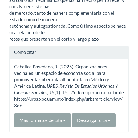
así como los mecanismos que las han hecho permanecer y
convivir en sistemas
de mercado, tanto de manera complementaria con el
Estado como de manera
autónoma y autogestionada. Como último aspecto se hace
una relación de los
retos que presentan en el corto y largo plazo.
Detalles
Cómo citar
del
Ceballos Povedano, R. (2025). Organizaciones
artículo
vecinales: un espacio de economía social para
promover la soberanía alimentaria en México y
América Latina.
URBS. Revista De Estudios Urbanos Y
Ciencias Sociales
,
15
(1), 15–29. Recuperado a partir de
https://urbs.xoc.uam.mx/index.php/urbs/article/view/
366
Más formatos de cita
Descargar cita