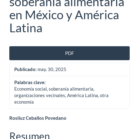
soberanía alimentaria
en México y América
Latina
Barra
PDF
lateral
Publicado:
may. 30, 2025
del
artículo
Palabras clave:
Economía social, soberanía alimentaria,
organizaciones vecinales, América Latina, otra
economía
Contenido
Rosiluz Ceballos Povedano
principal
Resumen